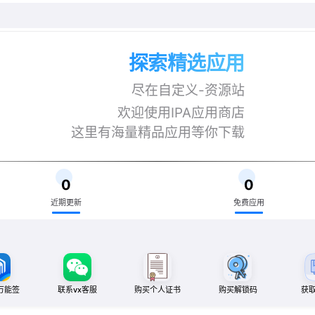
探索精选应用
尽在自定义-资源站
欢迎使用IPA应用商店
这里有海量精品应用等你下载
0
0
近期更新
免费应用
万能签
联系vx客服
购买个人证书
购买解锁码
获取