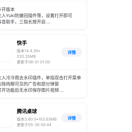
多开版本
注入Yuki防撤回插件等，设置打开即可
抖音助手，三指长按开启
消息助手，自动回复消息续火花等
安装后有问题可以覆盖 35.1.0版本试试
资源来自网友投稿，仅用于测试交流
快手
版本14.4.30
•
详情
220.35MB
更新于06-01 01:00
注入冷冷雨去水印插件，单指双击打开菜单
去除肉眼可见的广告和部分弹窗
打开功能后无水印保存图片视频
点击 APP右下角-我-点开右上角三横-长按
白区域打开菜单开启功能
自动下一条等
腾讯桌球
详情
版本3.60.0
•
103.63MB
更新于05-30 00:44