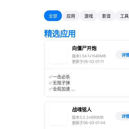
全部
应用
游戏
影音
工具
精选应用
向僵尸开炮
详
版本1.54.1
•
1540MB
更新于06-03 01:11
✅一击必杀
✅无限子弹
✅全局加速
✅修改防御塔血量
✅进入游戏后菜单开启功能
⚠️仅用于测试交流，请勿用于其他用途，
战魂铭人
下载24小时内删除
详
版本3.2.2
•
690MB
更新于06-03 01:04