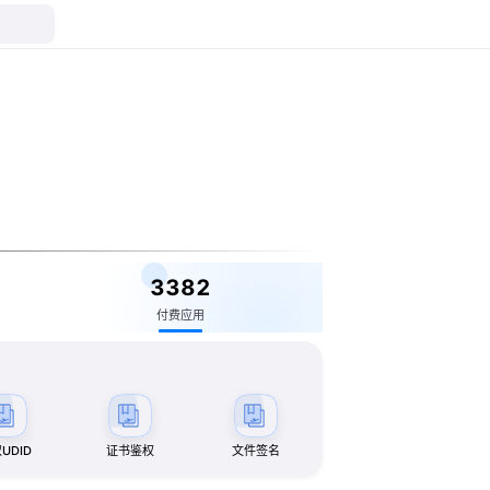
3382
付费应用
UDID
证书鉴权
文件签名