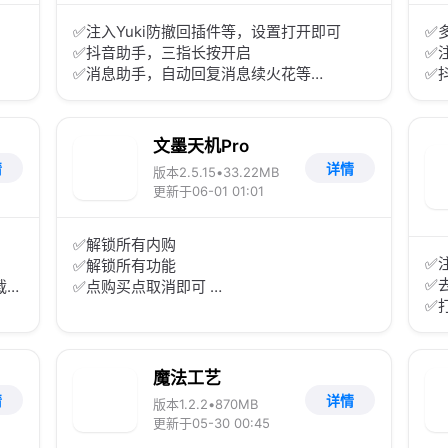
✅注入Yuki防撤回插件等，设置打开即可
✅
✅抖音助手，三指长按开启
✅
✅消息助手，自动回复消息续火花等
✅
✅安装后有问题可以覆盖 35.1.0版本试试
✅
⚠资源来自网友投稿，仅用于测试交流
✅
⚠
文墨天机Pro
情
详情
版本2.5.15
•
33.22MB
更新于06-01 01:01
✅解锁所有内购
✅
✅解锁所有功能
✅
载后
✅点购买点取消即可
✅
担
✅无任何弹窗
✅
空
✅
魔法工艺
情
详情
版本1.2.2
•
870MB
更新于05-30 00:45